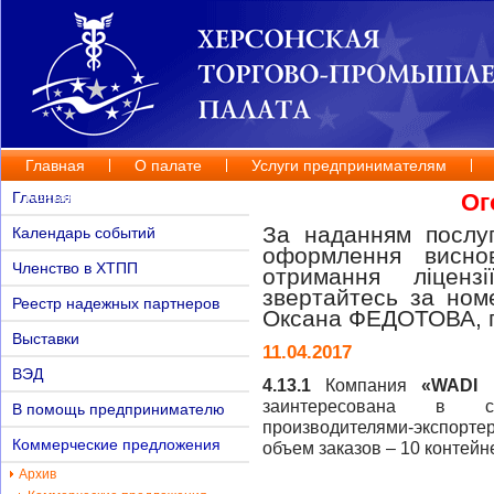
Главная
О палате
Услуги предпринимателям
Контакты
Главная
Ог
За наданням послуг
Календарь событий
оформлення висно
Членство в ХТПП
отримання ліценз
звертайтесь за но
Реестр надежных партнеров
Оксана ФЕДОТОВА, п
Выставки
11.04.2017
ВЭД
4.13.1
Компания
«
WADI 
заинтересована в со
В помощь предпринимателю
производителями-экспорте
Коммерческие предложения
объем заказов – 10 контейн
Архив