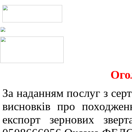
Ого
За наданням послуг з серт
висновків про походжен
експорт зернових звер